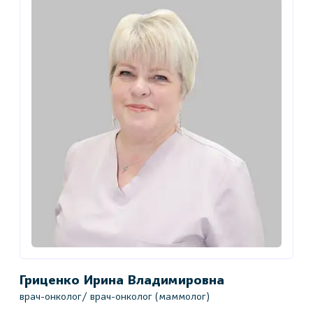
Гриценко Ирина Владимировна
К
врач-онколог/ врач-онколог (маммолог)
в