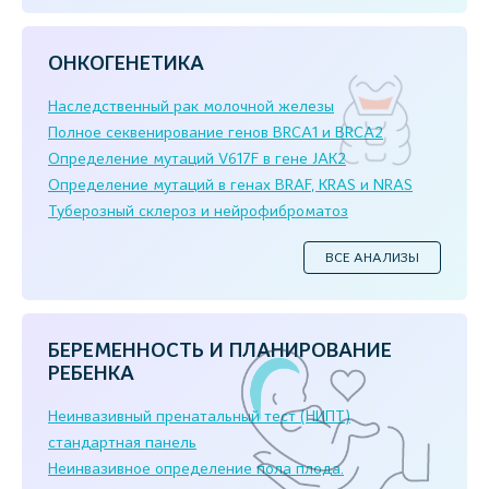
ОНКОГЕНЕТИКА
Наследственный рак молочной железы
Полное секвенирование генов BRCA1 и BRCA2
Определение мутаций V617F в гене JAK2
Определение мутаций в генах BRAF, KRAS и NRAS
Туберозный склероз и нейрофиброматоз
ВСЕ АНАЛИЗЫ
БЕРЕМЕННОСТЬ И ПЛАНИРОВАНИЕ
РЕБЕНКА
Неинвазивный пренатальный тест (НИПТ)
стандартная панель
Неинвазивное определение пола плода.