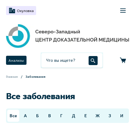
Окуловка
Анализы
Главная
Заболевания
Все заболевания
Все
А
Б
В
Г
Д
Е
Ж
З
И