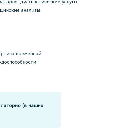
раторно-диагностические услуги:
цинские анализы
ертиза временной
удоспособности
улаторно (в наших