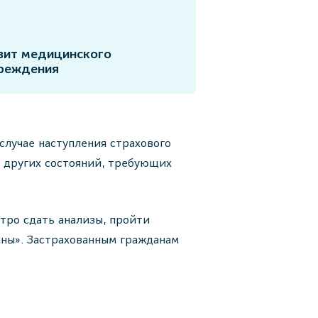
зит медицинского
реждения
лучае наступления страхового
и других состояний, требующих
стро сдать анализы, пройти
ны». Застрахованным гражданам