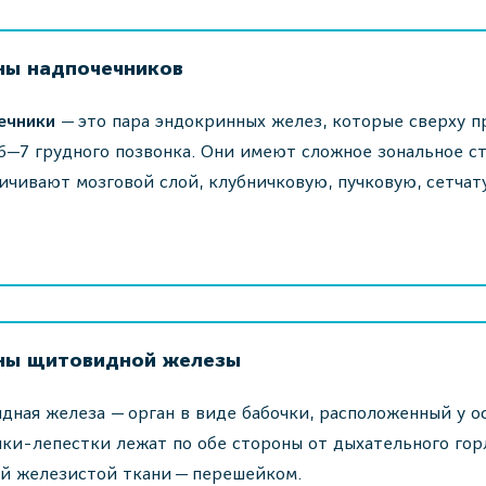
ны надпочечников
ечники
— это пара эндокринных желез, которые сверху п
6—7 грудного позвонка. Они имеют сложное зональное с
ичивают мозговой слой, клубничковую, пучковую, сетчат
ны щитовидной железы
ная железа — орган в виде бабочки, расположенный у о
ки-лепестки лежат по обе стороны от дыхательного гор
й железистой ткани — перешейком.