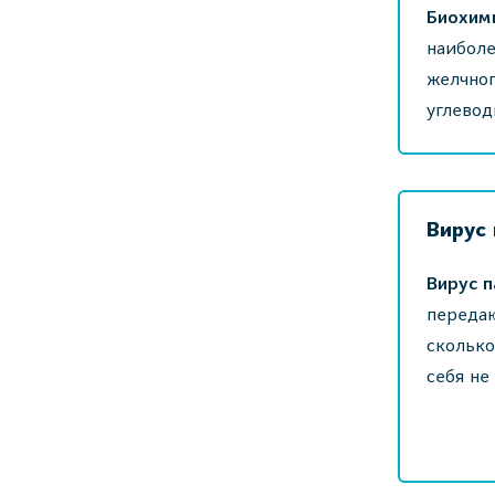
Биохими
наиболе
желчног
углевод
Вирус
Вирус 
передаю
сколько
себя не