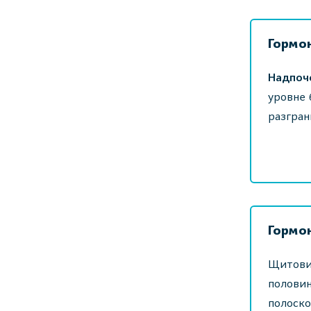
Гормо
Надпоч
уровне 
разгран
Гормо
Щитовид
половин
полоско