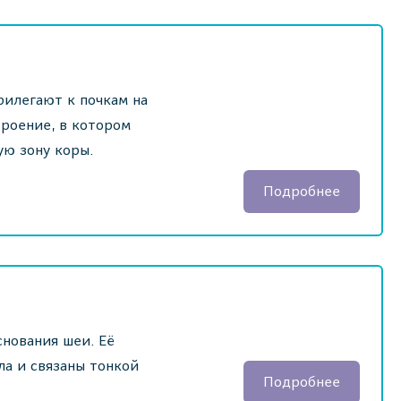
рилегают к почкам на
троение, в котором
ую зону коры.
Подробнее
снования шеи. Её
ла и связаны тонкой
Подробнее