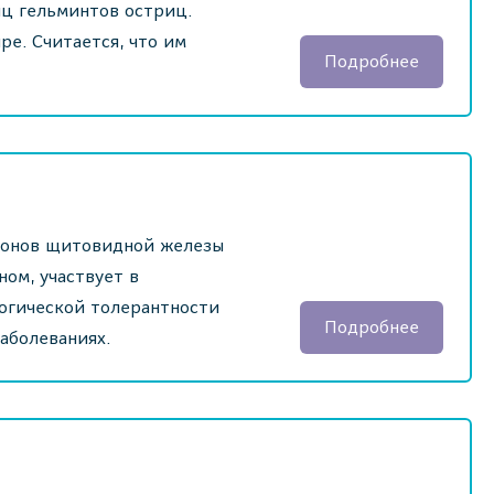
иц гельминтов остриц.
ре. Считается, что им
Подробнее
монов щитовидной железы
ом, участвует в
огической толерантности
Подробнее
аболеваниях.