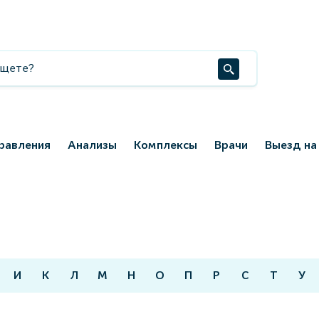
равления
Анализы
Комплексы
Врачи
Выезд на
И
К
Л
М
Н
О
П
Р
С
Т
У