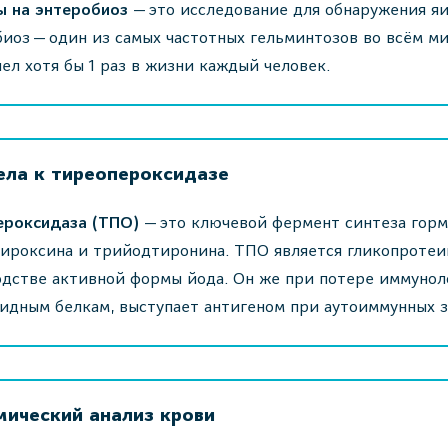
ы на энтеробиоз
— это исследование для обнаружения я
иоз — один из самых частотных гельминтозов во всём ми
ел хотя бы 1 раз в жизни каждый человек.
ела к тиреопероксидазе
ероксидаза (ТПО)
— это ключевой фермент синтеза гор
ироксина и трийодтиронина. ТПО является гликопротеин
дстве активной формы йода. Он же при потере иммунол
идным белкам, выступает антигеном при аутоиммунных з
мический анализ крови