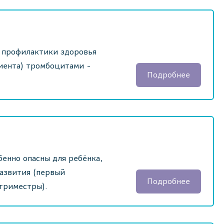
 профилактики здоровья
циента) тромбоцитами -
Подробнее
енно опасны для ребёнка,
развития (первый
Подробнее
триместры).