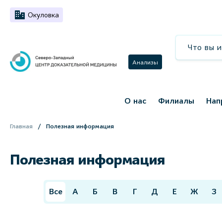
Окуловка
Анализы
О нас
Филиалы
Нап
Главная
Полезная информация
Полезная информация
Все
А
Б
В
Г
Д
Е
Ж
З