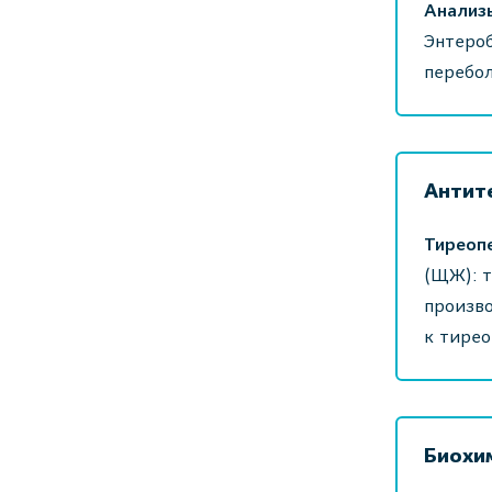
Анализ
Энтероб
перебол
Антит
Тиреоп
(ЩЖ): т
произво
к тирео
Биохи