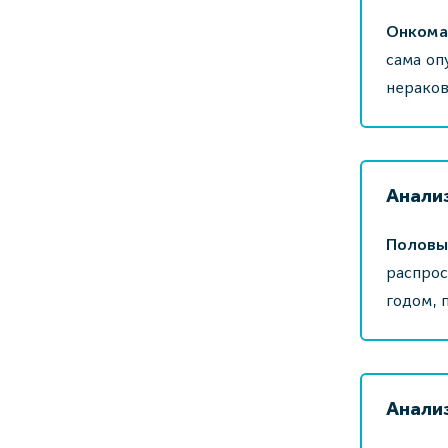
Онкома
сама оп
нераков
Анали
Половы
распрос
годом, 
Анали