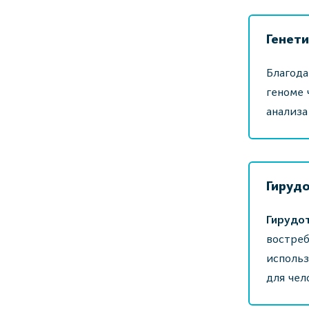
Генет
Благода
геноме 
анализа
Гируд
Гирудо
востреб
использ
для чел