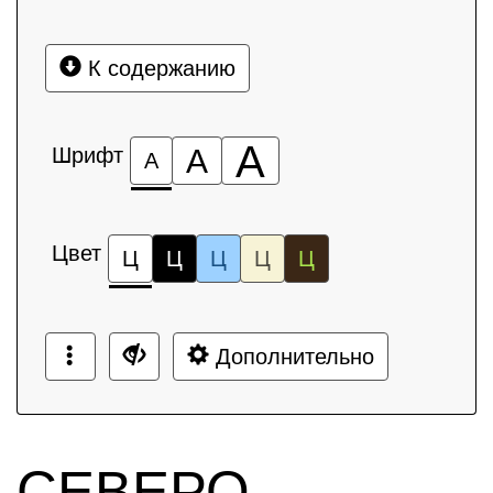
К содержанию
А
Шрифт
А
А
Цвет
Ц
Ц
Ц
Ц
Ц
Дополнительно
СЕВЕРО-