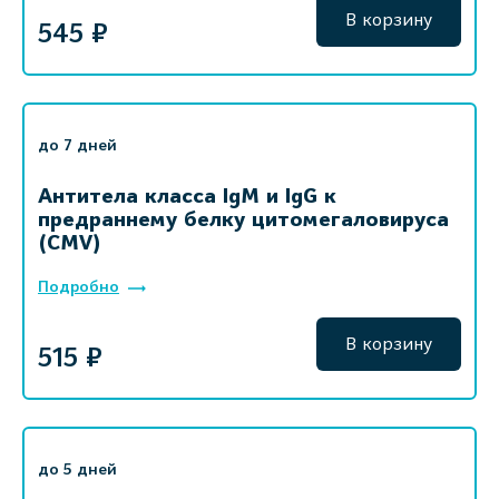
В корзину
545 ₽
до 7 дней
Антитела класса IgM и IgG к
предраннему белку цитомегаловируса
(CMV)
Подробно
В корзину
515 ₽
до 5 дней