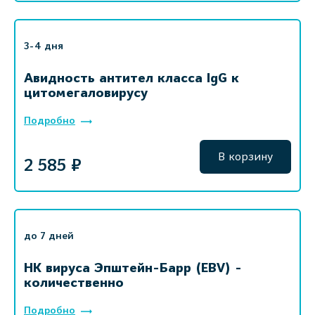
3-4 дня
Авидность антител класса IgG к
цитомегаловирусу
Подробно
В корзину
2 585 ₽
до 7 дней
НК вируса Эпштейн-Барр (EBV) -
количественно
Подробно