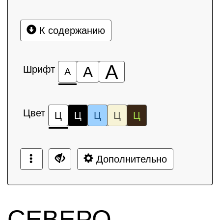
К содержанию
А
Шрифт
А
А
Цвет
Ц
Ц
Ц
Ц
Ц
Дополнительно
СЕВЕРО-