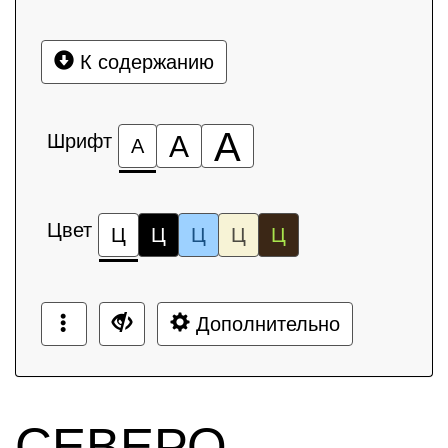
К содержанию
А
Шрифт
А
А
Цвет
Ц
Ц
Ц
Ц
Ц
Дополнительно
СЕВЕРО-