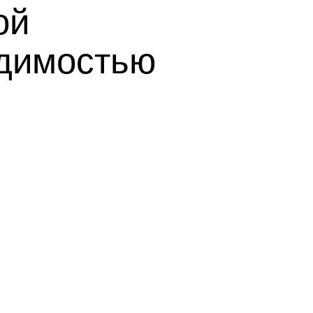
ой
одимостью