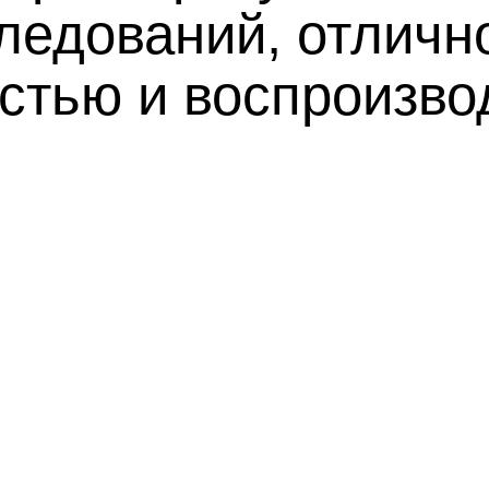
ледований, отличн
остью и воспроизв